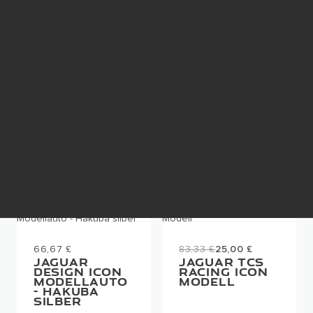
66,67 £
66,67 £
JAGUAR
JAGUAR
DESIGN ICON
DESIGN ICON
MODELLAUTO
MODELLAUTO
- SCHWARZ
- ATLAS
GLÄNZEND
BRONZE
IN DEN
IN DEN
EINKAUFSWAGEN
EINKAUFSWAGEN
66,67 £
83,33 £
25,00 £
JAGUAR
JAGUAR TCS
DESIGN ICON
RACING ICON
MODELLAUTO
MODELL
- HAKUBA
SILBER