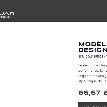
ALLER AU CONTENU
MODÈL
DESIGN
SKU: 50JKGF155BK
Le design de chaq
performance. Et no
l’équipe des desig
style unique de Jag
66,67 