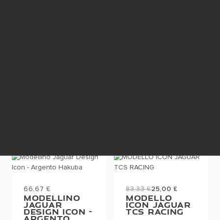
66,67 £
MODELLINO
66,67 £
JAGUAR
MODELLINO
DESIGN ICON -
ICONA DEL
NERO LUCIDO
DESIGN
JAGUAR -
ATLAS
BRONZE
AGGIUNGI AL
AGGIUNGI AL
CARRELLO
CARRELLO
66,67 £
83,33 £
25,00 £
MODELLINO
MODELLO
JAGUAR
ICON JAGUAR
DESIGN ICON -
TCS RACING
ARGENTO